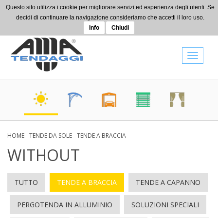
Skip to main content
Questo sito utilizza i cookie per migliorare servizi ed esperienza degli utenti. Se
+39 0442 080514
decidi di continuare la navigazione consideriamo che accetti il loro uso.
info@amatendaggi.it
Info
Chiudi
Toggle
navigat
HOME
-
TENDE DA SOLE
-
TENDE A BRACCIA
WITHOUT
TUTTO
TENDE A BRACCIA
TENDE A CAPANNO
PERGOTENDA IN ALLUMINIO
SOLUZIONI SPECIALI