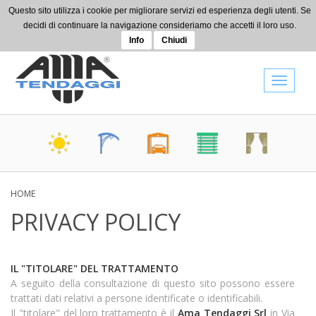
Skip to main content
Questo sito utilizza i cookie per migliorare servizi ed esperienza degli utenti. Se
+39 0442 080514
decidi di continuare la navigazione consideriamo che accetti il loro uso.
info@amatendaggi.it
Info
Chiudi
Toggle
navigat
HOME
PRIVACY POLICY
IL "TITOLARE" DEL TRATTAMENTO
A seguito della consultazione di questo sito possono essere
trattati dati relativi a persone identificate o identificabili.
Il "titolare" del loro trattamento è il
Ama Tendaggi Srl
in Via