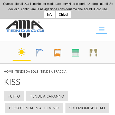
Skip to main content
Questo sito utilizza i cookie per migliorare servizi ed esperienza degli utenti. Se
+39 0442 080514
decidi di continuare la navigazione consideriamo che accetti il loro uso.
info@amatendaggi.it
Info
Chiudi
Toggle
navigat
HOME
-
TENDE DA SOLE
-
TENDE A BRACCIA
KISS
TUTTO
TENDE A CAPANNO
PERGOTENDA IN ALLUMINIO
SOLUZIONI SPECIALI