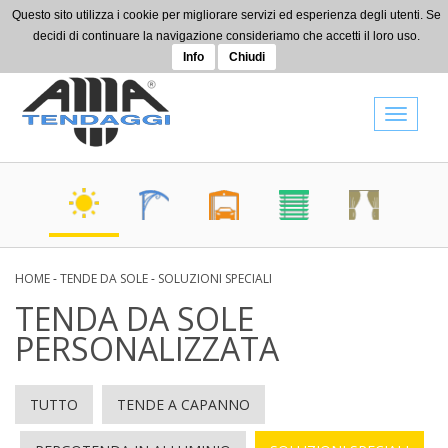
Skip to main content
Questo sito utilizza i cookie per migliorare servizi ed esperienza degli utenti. Se
+39 0442 080514
decidi di continuare la navigazione consideriamo che accetti il loro uso.
info@amatendaggi.it
Info
Chiudi
Toggle
navigat
HOME
-
TENDE DA SOLE
-
SOLUZIONI SPECIALI
TENDA DA SOLE
PERSONALIZZATA
TUTTO
TENDE A CAPANNO